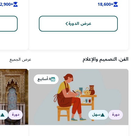
+22,900
+18,600
عرض الدورة
الفن، التصميم والإعلام
عرض الجميع
٨
أسابيع
دورة
سهل
دورة
س