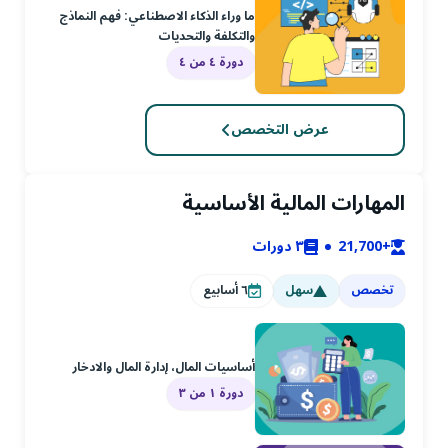
ما وراء الذكاء الاصطناعي: فهم النماذج
والتكلفة والتحديات
دورة ٤ من ٤
عرض التخصص
المهارات المالية الأساسية
+21,700
٣
دورات
تخصص
سهل
٦
أسابيع
أساسيات المال، إدارة المال والادخار
دورة ١ من ٣