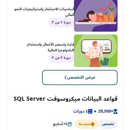
أساسيات الاستثمار واستراتيجيات النمو
المالي
دورة ٢ من ٣
إدارة وتسعير الأعمال واستخدام
التكنولوجيا المالية
دورة ٣ من ٣
عرض التخصص
قواعد البيانات ميكروسوفت SQL Server
+29,300
٤
دورات
تخصص
متوسط
٢٤
أسابيع