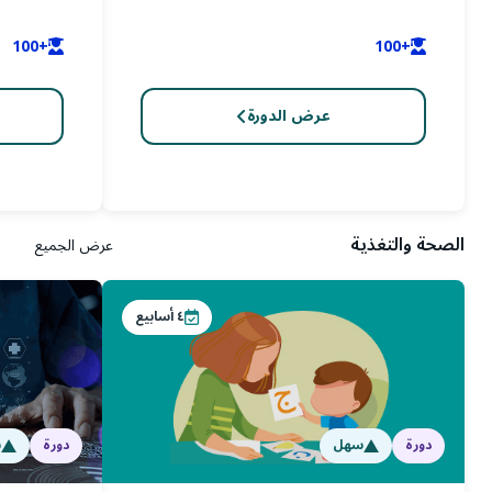
+100
+100
عرض الدورة
الصحة والتغذية
عرض الجميع
٤
أسابيع
دورة
سهل
دورة
س