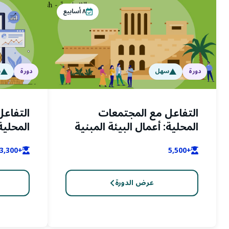
٨
أسابيع
دورة
سهل
دورة
س
التفاعل مع المجتمعات
التفاع
المحلية: أعمال البيئة المبنية
المحلية
ومستخدموها (اللغة
ومستخدم
+13,300
+5,500
الانجليزية)
عرض الدورة