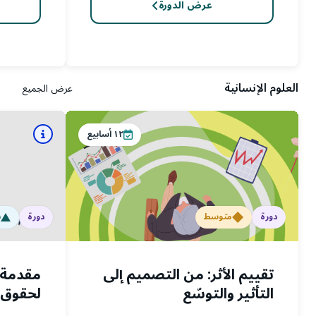
عرض الدورة
العلوم الإنسانية
عرض الجميع
١٢
أسابيع
دورة
متوسط
دورة
س
تقييم الأثر: من التصميم إلى
مقدمة ل
التأثير والتوسّع
لحقوق 
من المن