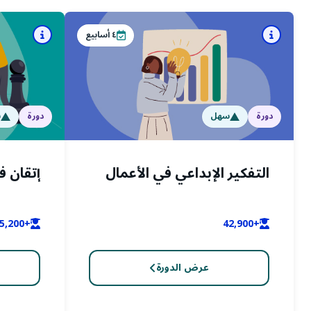
٤
أسابيع
دورة
سهل
دورة
س
التفكير الإبداعي في الأعمال
إتقان 
+45,200
+42,900
عرض الدورة