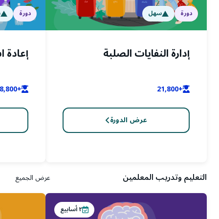
دورة
سهل
دورة
س
إدارة النفايات الصلبة
إعادة ا
+18,800
+21,800
عرض الدورة
التعليم وتدريب المعلمين
عرض الجميع
٢
أسابيع