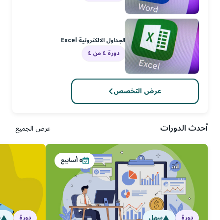
الجداول الالكترونية Excel
دورة ٤ من ٤
عرض التخصص
أحدث الدورات
عرض الجميع
٥
أسابيع
دورة
سهل
دورة
س