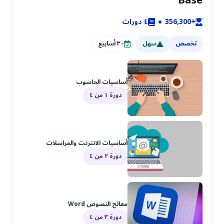
Base
+356,300
٤
دورات
تخصص
سهل
٣٠
أسابيع
أساسيات الحاسوب
دورة ١ من ٤
أساسيات الانترنت والمراسلات
دورة ٢ من ٤
معالج النصوص Word
دورة ٣ من ٤