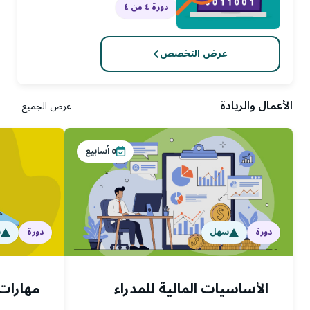
دورة ٤ من ٤
عرض التخصص
الأعمال والريادة
عرض الجميع
٥
أسابيع
دورة
سهل
دورة
س
الأساسيات المالية للمدراء
مهارات 