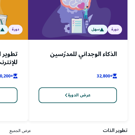
دورة
سهل
دورة
س
الذكاء الوجداني للمدرّسين
تطوير ا
للإنترن
+80,200
+32,800
عرض الدورة
تطوير الذات
عرض الجميع