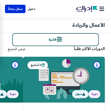
دخول
سجّل مجاناً
الأعمال والريادة
فلترة
الدورات الأكثر طلباً
عرض الجميع
٤
أسابيع
دورة
سهل
دورة
س