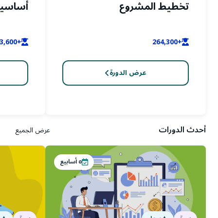
تخطيط المشروع
أساسيا
+253,600
+264,300
عرض الدورة
أحدث الدورات
عرض الجميع
٥
أسابيع